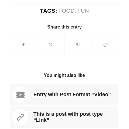
TAGS:
FOOD
,
FUN
Share this entry
You might also like
Entry with Post Format “Video”
This is a post with post type
“Link”