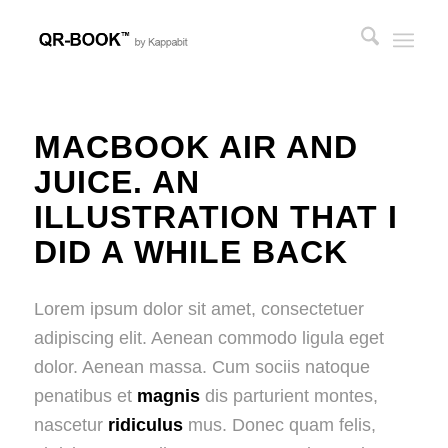
MACBOOK AIR AND
JUICE. AN
ILLUSTRATION THAT I
DID A WHILE BACK
Lorem ipsum dolor sit amet, consectetuer
adipiscing elit. Aenean commodo ligula eget
dolor. Aenean massa. Cum sociis natoque
penatibus et
magnis
dis parturient montes,
nascetur
ridiculus
mus. Donec quam felis,