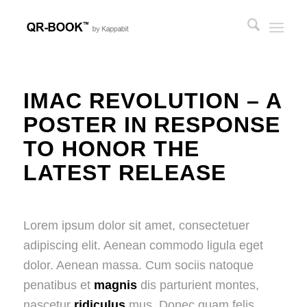
IMAC REVOLUTION – A
POSTER IN RESPONSE
TO HONOR THE
LATEST RELEASE
Lorem ipsum dolor sit amet, consectetuer
adipiscing elit. Aenean commodo ligula eget
dolor. Aenean massa. Cum sociis natoque
penatibus et
magnis
dis parturient montes,
nascetur
ridiculus
mus. Donec quam felis,